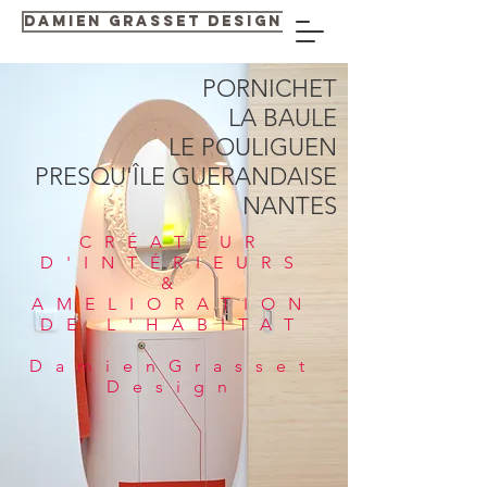
Damien GRASSET Design
PORNICHET
LA BAULE
LE POULIGUEN
PRESQU'ÎLE GUERANDAISE
NANTES
CRÉATEUR
D'INTÉRIEURS
&
AMELIORATION
DE L'HABITAT
DamienGrasset
Design