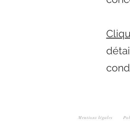
Cliqu
déta
condi
Mentions légales
Pol