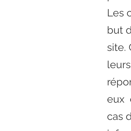
Les c
but d
site.
leurs
répo
eux 
cas d