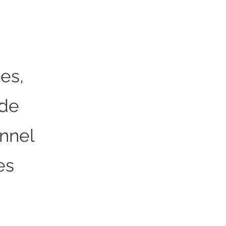
es,
 de
nnel
es