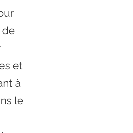
our
s de
r
es et
ant à
ns le