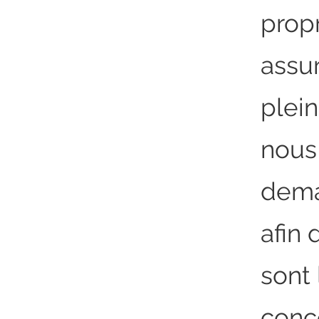
propr
assu
plei
nous
dema
afin
sont
conc