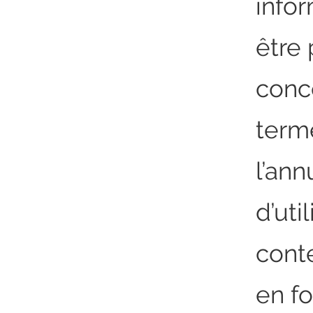
info
être 
conce
terme
l’ann
d’uti
conte
en f