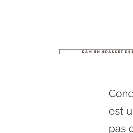
Damien GRASSET De
Condi
est 
pas 